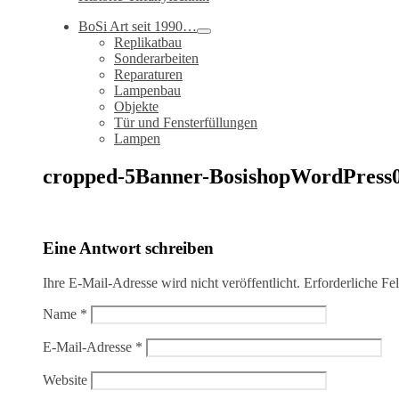
BoSi Art seit 1990…
Replikatbau
Sonderarbeiten
Reparaturen
Lampenbau
Objekte
Tür und Fensterfüllungen
Lampen
cropped-5Banner-BosishopWordPress0
Eine Antwort schreiben
Ihre E-Mail-Adresse wird nicht veröffentlicht.
Erforderliche Fe
Name
*
E-Mail-Adresse
*
Website