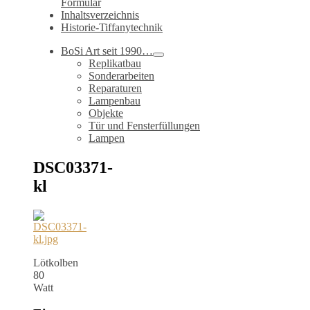
Formular
Inhaltsverzeichnis
Historie-Tiffanytechnik
BoSi Art seit 1990…
Replikatbau
Sonderarbeiten
Reparaturen
Lampenbau
Objekte
Tür und Fensterfüllungen
Lampen
DSC03371-
kl
Lötkolben
80
Watt